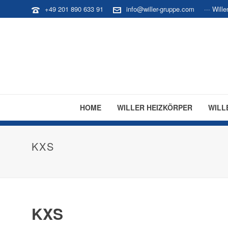
+49 201 890 633 91
info@willer-gruppe.com
··· Will
HOME
WILLER HEIZKÖRPER
WILL
KXS
KXS