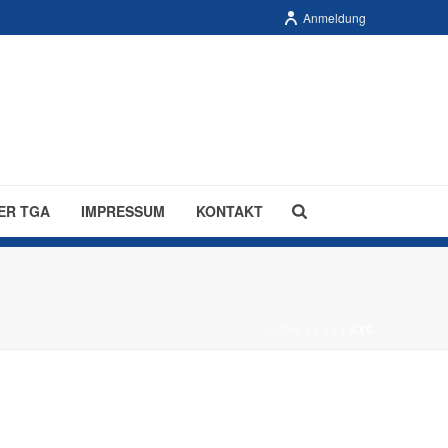
Anmeldung
ER TGA
IMPRESSUM
KONTAKT
HOME
/
KXS
/ KXS