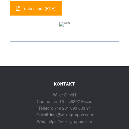
data sheet (PDF)
KONTAKT
Willer GmbH
Centrumstr. 15 – 45307 Essen
Telefon: +49 201 890 633 91
E-Mail:
info@willer-gruppe.com
Web: https://willer-gruppe.com