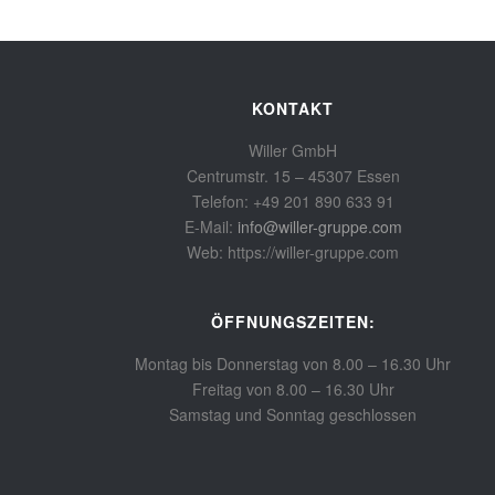
KONTAKT
Willer GmbH
Centrumstr. 15 – 45307 Essen
Telefon: +49 201 890 633 91
E-Mail:
info@willer-gruppe.com
Web: https://willer-gruppe.com
ÖFFNUNGSZEITEN:
Montag bis Donnerstag von 8.00 – 16.30 Uhr
Freitag von 8.00 – 16.30 Uhr
Samstag und Sonntag geschlossen