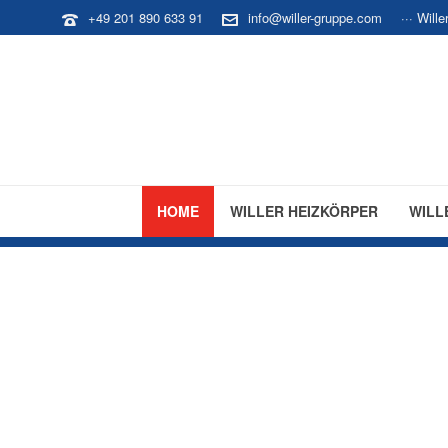
+49 201 890 633 91
info@willer-gruppe.com
··· Will
HOME
WILLER HEIZKÖRPER
WILL