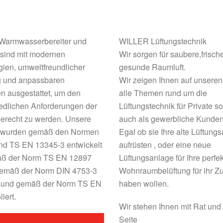
armwasserbereiter und
WILLER Lüftungstechnik
 sind mit modernen
Wir sorgen für saubere,frisch
ien, umweltfreundlicher
gesunde Raumluft.
ng und anpassbaren
Wir zeigen Ihnen auf unseren
n ausgestattet, um den
alle Themen rund um die
edlichen Anforderungen der
Lüftungstechnik für Private s
erecht zu werden.
Unsere
auch als gewerbliche Kunden
 wurden gemäß den Normen
Egal ob sie Ihre alte Lüftung
nd TS EN 13345-3 entwickelt
aufrüsten , oder eine neue
ß der Norm TS EN 12897
Lüftungsanlage für Ihre perfe
 gemäß der Norm DIN 4753-3
Wohnraumbelüftung für ihr Z
rt und gemäß der Norm TS EN
haben wollen.
iert.
Wir stehen Ihnen mit Rat und 
Seite