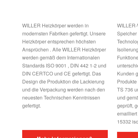
WILLER Heizkörper werden in
WILLER-W
modernsten Fabriken gefertigt. Unsere
Speicher
Heizkörper entsprechen höchsten
Technolog
Ansprüchen . Alle WILLER Heizkörper
Isolieru
werden gemäß dem Internationalen
Funktione
Standards ISO 9001 , DIN 442 1-2 und
unterschi
DIN CERTCO und CE gefertigt. Das
Kunden g
Design die Produktion die Lackierung
Produkte
und die Verpackung werden nach den
TS 736 u
neuesten Technischen Kenntnissen
und gemä
gefertigt.
geprüft,
emaillie
15332 isol