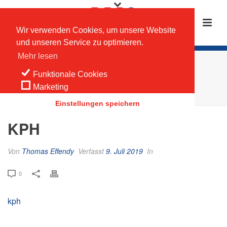
Wir verwenden Cookies, um unsere Website
und unseren Service zu optimieren.
Mehr lesen
KPH
Funktionale Cookies
Marketing
HOME
/
KPH
/ KPH
Einstellungen speichern
KPH
Von
Thomas Effendy
Verfasst
9. Juli 2019
In
0
kph