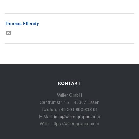
Thomas Effendy
KONTAKT
Willer GmbH
Centrumstr. 15 – 45307 Essen
Telefon: +49 201 890 633 91
E-Mail:
info@willer-gruppe.com
Web: https://willer-gruppe.com