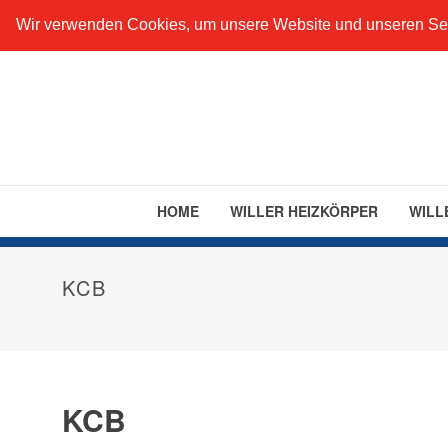
+49 201 890 633 91
info@willer-gruppe.com
··· Will
Wir verwenden Cookies, um unsere Website und unseren Ser
HOME
WILLER HEIZKÖRPER
WILL
KCB
KCB