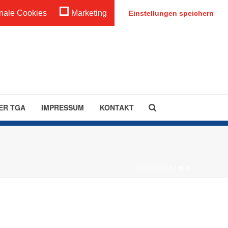
Anmeldung
nale Cookies
Marketing
Einstellungen speichern
ER TGA
IMPRESSUM
KONTAKT
HOME
/
KCB
/ KCB