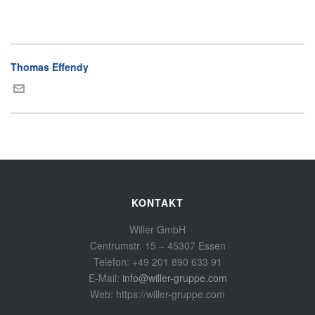
Thomas Effendy
KONTAKT
Willer GmbH
Centrumstr. 15 – 45307 Essen
Telefon: +49 201 890 633 91
E-Mail:
info@willer-gruppe.com
Web: https://willer-gruppe.com