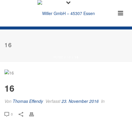
16
HOME
/
16
/ 16
16
Von
Thomas Effendy
Verfasst
23. November 2016
In
0