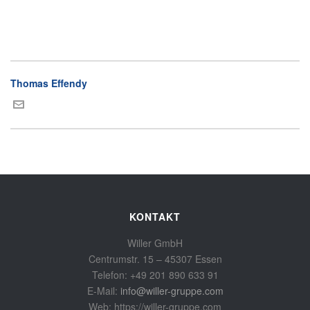
Thomas Effendy
KONTAKT
Willer GmbH
Centrumstr. 15 – 45307 Essen
Telefon: +49 201 890 633 91
E-Mail:
info@willer-gruppe.com
Web: https://willer-gruppe.com