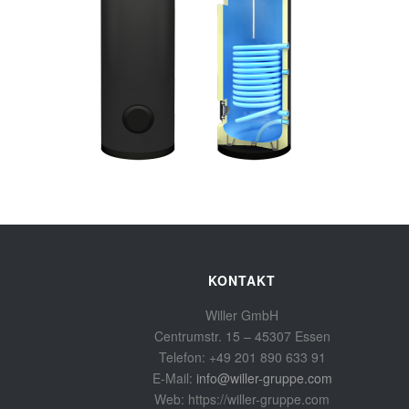
KONTAKT
Willer GmbH
Centrumstr. 15 – 45307 Essen
Telefon: +49 201 890 633 91
E-Mail:
info@willer-gruppe.com
Web: https://willer-gruppe.com