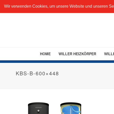
+49 201 890 633 91
info@willer-gruppe.com
··· Will
Wir verwenden Cookies, um unsere Website und unseren Ser
HOME
WILLER HEIZKÖRPER
WILL
KBS-B-600×448