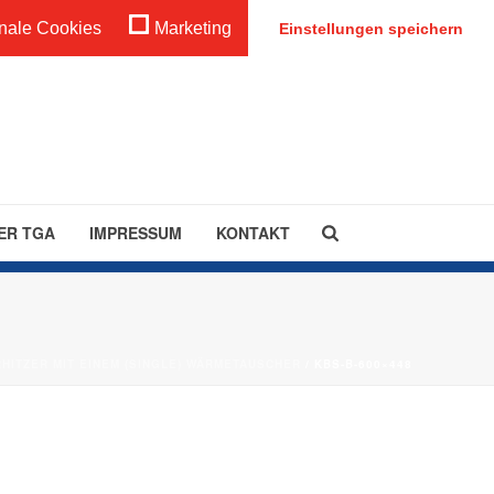
Anmeldung
nale Cookies
Marketing
Einstellungen speichern
ER TGA
IMPRESSUM
KONTAKT
HITZER MIT EINEM (SINGLE) WÄRMETAUSCHER
/ KBS-B-600×448