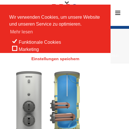
Wir verwenden Cookies, um unsere Website
und unseren Service zu optimieren.
Mehr lesen
KCD
Funktionale Cookies
Marketing
HOME
/
WILLER SPEICHERTECHNIK
/
WASSERERHITZER MIT ZWEI
Einstellungen speichern
(DOPPEL) WÄRMETAUSCHER
/ KCD