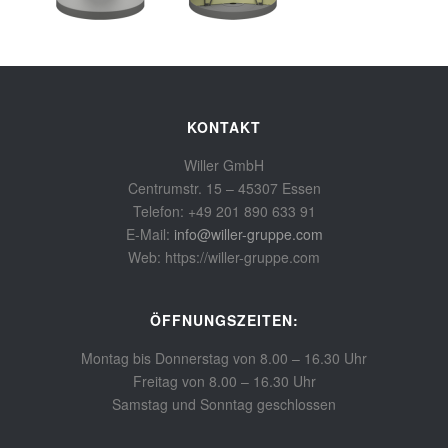
KONTAKT
Willer GmbH
Centrumstr. 15 – 45307 Essen
Telefon: +49 201 890 633 91
E-Mail:
info@willer-gruppe.com
Web: https://willer-gruppe.com
ÖFFNUNGSZEITEN:
Montag bis Donnerstag von 8.00 – 16.30 Uhr
Freitag von 8.00 – 16.30 Uhr
Samstag und Sonntag geschlossen