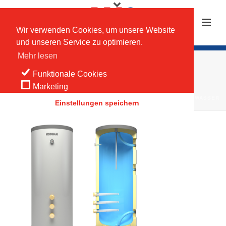
Wir verwenden Cookies, um unsere Website
und unseren Service zu optimieren.
Mehr lesen
KEB-1
Funktionale Cookies
Marketing
HOME
/
WILLER SPEICHERTECHNIK
/
KEB ELEKTRISCHER WARMWASSER
Einstellungen speichern
SPEICHER
/ KEB-1