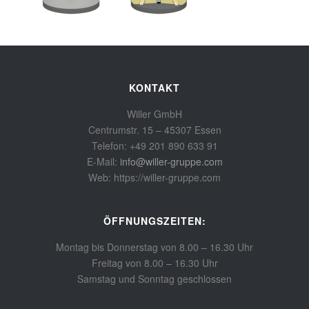
KONTAKT
Willer GmbH
Centrumstr. 15 – 45307 Essen
Telefon: +49 201 890 633 91
E-Mail:
info@willer-gruppe.com
Web: https://willer-gruppe.com
ÖFFNUNGSZEITEN:
Montag bis Donnerstag von 8.00 – 16.30 Uhr
Freitag von 8.00 – 16.30 Uhr
Samstag und Sonntag geschlossen