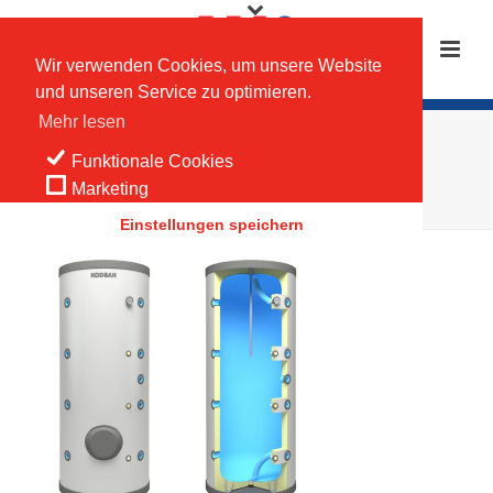
Wir verwenden Cookies, um unsere Website
und unseren Service zu optimieren.
Mehr lesen
KAT
Funktionale Cookies
Marketing
HOME
/
WILLER SPEICHERTECHNIK
/ KAT
Einstellungen speichern