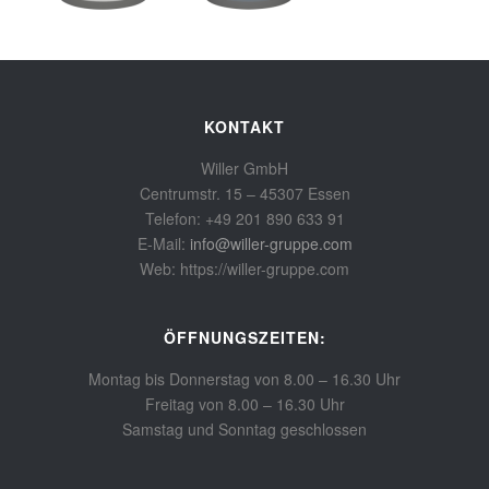
KONTAKT
Willer GmbH
Centrumstr. 15 – 45307 Essen
Telefon: +49 201 890 633 91
E-Mail:
info@willer-gruppe.com
Web: https://willer-gruppe.com
ÖFFNUNGSZEITEN:
Montag bis Donnerstag von 8.00 – 16.30 Uhr
Freitag von 8.00 – 16.30 Uhr
Samstag und Sonntag geschlossen