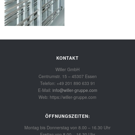
KONTAKT
Willer GmbH
Centrumstr. 15 – 45307 Essen
Telefon: +49 201 890 633 91
E-Mail:
info@willer-gruppe.com
Web: https://willer-gruppe.com
ÖFFNUNGSZEITEN:
Montag bis Donnerstag von 8.00 – 16.30 Uhr
Freitag von 8.00 – 16.30 Uhr